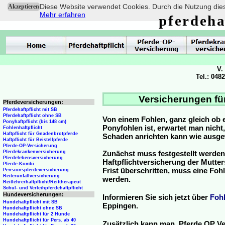
Diese Website verwendet Cookies. Durch die Nutzung dies
Akzeptieren
Mehr erfahren
pferdeha
V.
Tel.: 048
Versicherungen fü
Pferdeversicherungen:
Pferdehaftpflicht mit SB
Pferdehaftpflicht ohne SB
Von einem Fohlen, ganz gleich ob 
Ponyhaftpflicht (bis 148 cm)
Ponyfohlen ist, erwartet man nicht
Fohlenhaftpflicht
Haftpflicht für Gnadenbrotpferde
Schaden anrichten kann wie ausg
Haftpflicht für Beistellpferde
Pferde-OP-Versicherung
Pferdekrankenversicherung
Zunächst muss festgestellt werden
Pferdelebensversicherung
Haftpflichtversicherung der Mutterst
Pferde-Kombi
Frist überschritten, muss eine Fo
Pensionspferdeversicherung
Reiterunfallversicherung
werden.
Reitlehrerhaftpflicht/Reittherapeut
Schul- und Verleihpferdehaftpflicht
Hundeversicherungen:
Informieren Sie sich jetzt über
Foh
Hundehaftpflicht mit SB
Eppingen.
Hundehaftpflicht ohne SB
Hundehaftpflicht für 2 Hunde
Hundehaftpflicht für Pers. ab 40
Zusätzlich kann man Pferde OP Ve