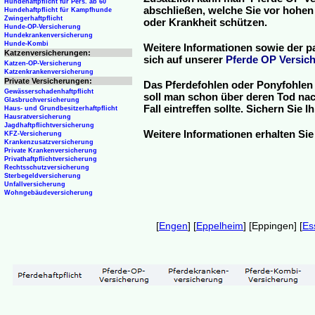
Hundehaftpflicht für Pers. ab 60
abschließen, welche Sie vor hohen
Hundehaftpflicht für Kampfhunde
Zwingerhaftpflicht
oder Krankheit schützen.
Hunde-OP-Versicherung
Hundekrankenversicherung
Hunde-Kombi
Weitere Informationen sowie der p
Katzenversicherungen:
sich auf unserer
Pferde OP Versich
Katzen-OP-Versicherung
Katzenkrankenversicherung
Private Versicherungen:
Das Pferdefohlen oder Ponyfohlen 
Gewässerschadenhaftpflicht
soll man schon über deren Tod nac
Glasbruchversicherung
Fall eintreffen sollte. Sichern Sie
Haus- und Grundbesitzerhaftpflicht
Hausratversicherung
Jagdhaftpflichtversicherung
Weitere Informationen erhalten Sie
KFZ-Versicherung
Krankenzusatzversicherung
Private Krankenversicherung
Privathaftpflichtversicherung
Rechtsschutzversicherung
Sterbegeldversicherung
Unfallversicherung
Wohngebäudeversicherung
[
Engen
] [
Eppelheim
] [Eppingen] [
Es