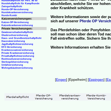
Hundehaftpflicht für Pers. ab 60
abschließen, welche Sie vor hohen
Hundehaftpflicht für Kampfhunde
Zwingerhaftpflicht
oder Krankheit schützen.
Hunde-OP-Versicherung
Hundekrankenversicherung
Hunde-Kombi
Weitere Informationen sowie der p
Katzenversicherungen:
sich auf unserer
Pferde OP Versich
Katzen-OP-Versicherung
Katzenkrankenversicherung
Private Versicherungen:
Das Pferdefohlen oder Ponyfohlen 
Gewässerschadenhaftpflicht
soll man schon über deren Tod nac
Glasbruchversicherung
Fall eintreffen sollte. Sichern Sie
Haus- und Grundbesitzerhaftpflicht
Hausratversicherung
Jagdhaftpflichtversicherung
Weitere Informationen erhalten Sie
KFZ-Versicherung
Krankenzusatzversicherung
Private Krankenversicherung
Privathaftpflichtversicherung
Rechtsschutzversicherung
Sterbegeldversicherung
Unfallversicherung
Wohngebäudeversicherung
[
Engen
] [Eppelheim] [
Eppingen
] [
Es