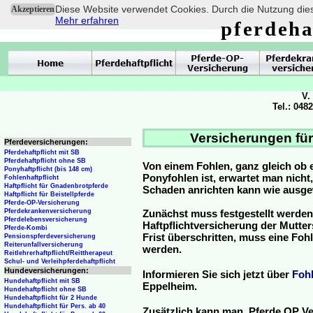
Diese Website verwendet Cookies. Durch die Nutzung dies
Akzeptieren
Mehr erfahren
pferdeha
V.
Tel.: 048
Versicherungen für
Pferdeversicherungen:
Pferdehaftpflicht mit SB
Pferdehaftpflicht ohne SB
Von einem Fohlen, ganz gleich ob 
Ponyhaftpflicht (bis 148 cm)
Ponyfohlen ist, erwartet man nicht
Fohlenhaftpflicht
Haftpflicht für Gnadenbrotpferde
Schaden anrichten kann wie ausg
Haftpflicht für Beistellpferde
Pferde-OP-Versicherung
Pferdekrankenversicherung
Zunächst muss festgestellt werden
Pferdelebensversicherung
Haftpflichtversicherung der Mutterst
Pferde-Kombi
Frist überschritten, muss eine Fo
Pensionspferdeversicherung
Reiterunfallversicherung
werden.
Reitlehrerhaftpflicht/Reittherapeut
Schul- und Verleihpferdehaftpflicht
Hundeversicherungen:
Informieren Sie sich jetzt über
Foh
Hundehaftpflicht mit SB
Eppelheim.
Hundehaftpflicht ohne SB
Hundehaftpflicht für 2 Hunde
Hundehaftpflicht für Pers. ab 40
Zusätzlich kann man Pferde OP Ve