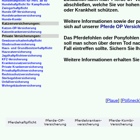
Hundehaftpflicht für Pers. ab 60
abschließen, welche Sie vor hohen
Hundehaftpflicht für Kampfhunde
Zwingerhaftpflicht
oder Krankheit schützen.
Hunde-OP-Versicherung
Hundekrankenversicherung
Hunde-Kombi
Weitere Informationen sowie der p
Katzenversicherungen:
sich auf unserer
Pferde OP Versich
Katzen-OP-Versicherung
Katzenkrankenversicherung
Private Versicherungen:
Das Pferdefohlen oder Ponyfohlen 
Gewässerschadenhaftpflicht
soll man schon über deren Tod nac
Glasbruchversicherung
Fall eintreffen sollte. Sichern Sie
Haus- und Grundbesitzerhaftpflicht
Hausratversicherung
Jagdhaftpflichtversicherung
Weitere Informationen erhalten Sie
KFZ-Versicherung
Krankenzusatzversicherung
Private Krankenversicherung
Privathaftpflichtversicherung
Rechtsschutzversicherung
Sterbegeldversicherung
Unfallversicherung
Wohngebäudeversicherung
[
Plaue
] [
Pößneck