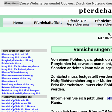
Diese Website verwendet Cookies. Durch die Nutzung dies
Akzeptieren
pferdeha
V.
Tel.: 048
Versicherungen f
Pferdeversicherungen:
Pferdehaftpflicht mit SB
Pferdehaftpflicht ohne SB
Von einem Fohlen, ganz gleich ob 
Ponyhaftpflicht (bis 148 cm)
Ponyfohlen ist, erwartet man nicht
Fohlenhaftpflicht
Haftpflicht für Gnadenbrotpferde
Schaden anrichten kann wie ausg
Haftpflicht für Beistellpferde
Pferde-OP-Versicherung
Pferdekrankenversicherung
Zunächst muss festgestellt werden
Pferdelebensversicherung
Haftpflichtversicherung der Mutterst
Pferde-Kombi
Frist überschritten, muss eine Fo
Pensionspferdeversicherung
Reiterunfallversicherung
werden.
Reitlehrerhaftpflicht/Reittherapeut
Schul- und Verleihpferdehaftpflicht
Hundeversicherungen:
Informieren Sie sich jetzt über
Foh
Hundehaftpflicht mit SB
Ranis.
Hundehaftpflicht ohne SB
Hundehaftpflicht für 2 Hunde
Hundehaftpflicht für Pers. ab 40
Zusätzlich kann man Pferde OP Ve