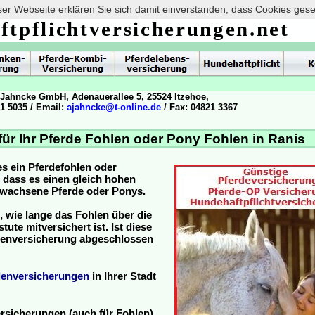
er Webseite erklären Sie sich damit einverstanden, dass Cookies ges
ftpflichtversicherungen.net
 Jahncke GmbH, Adenauerallee 5, 25524 Itzehoe,
21 5035 / Email:
ajahncke@t-online.de
/ Fax: 04821 3367
ür Ihr Pferde Fohlen oder Pony Fohlen in Ranis
es ein Pferdefohlen oder
, dass es einen gleich hohen
ewachsene Pferde oder Ponys.
, wie lange das Fohlen über die
ute mitversichert ist. Ist diese
hlenversicherung abgeschlossen
lenversicherungen
in Ihrer Stadt
rsicherungen (auch für Fohlen)