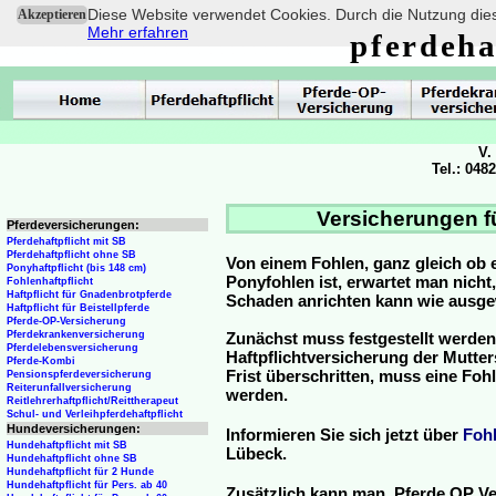
Diese Website verwendet Cookies. Durch die Nutzung dies
Akzeptieren
Mehr erfahren
pferdeha
V.
Tel.: 048
Versicherungen f
Pferdeversicherungen:
Pferdehaftpflicht mit SB
Pferdehaftpflicht ohne SB
Von einem Fohlen, ganz gleich ob 
Ponyhaftpflicht (bis 148 cm)
Ponyfohlen ist, erwartet man nicht
Fohlenhaftpflicht
Haftpflicht für Gnadenbrotpferde
Schaden anrichten kann wie ausg
Haftpflicht für Beistellpferde
Pferde-OP-Versicherung
Pferdekrankenversicherung
Zunächst muss festgestellt werden
Pferdelebensversicherung
Haftpflichtversicherung der Mutterst
Pferde-Kombi
Frist überschritten, muss eine Fo
Pensionspferdeversicherung
Reiterunfallversicherung
werden.
Reitlehrerhaftpflicht/Reittherapeut
Schul- und Verleihpferdehaftpflicht
Hundeversicherungen:
Informieren Sie sich jetzt über
Foh
Hundehaftpflicht mit SB
Lübeck.
Hundehaftpflicht ohne SB
Hundehaftpflicht für 2 Hunde
Hundehaftpflicht für Pers. ab 40
Zusätzlich kann man Pferde OP Ve