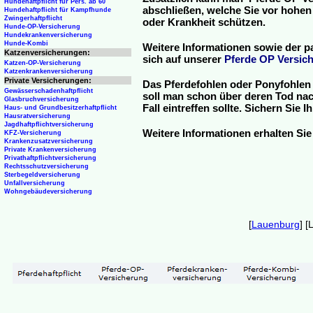
Hundehaftpflicht für Pers. ab 60
abschließen, welche Sie vor hohen
Hundehaftpflicht für Kampfhunde
Zwingerhaftpflicht
oder Krankheit schützen.
Hunde-OP-Versicherung
Hundekrankenversicherung
Hunde-Kombi
Weitere Informationen sowie der p
Katzenversicherungen:
sich auf unserer
Pferde OP Versich
Katzen-OP-Versicherung
Katzenkrankenversicherung
Private Versicherungen:
Das Pferdefohlen oder Ponyfohlen 
Gewässerschadenhaftpflicht
soll man schon über deren Tod nac
Glasbruchversicherung
Fall eintreffen sollte. Sichern Sie
Haus- und Grundbesitzerhaftpflicht
Hausratversicherung
Jagdhaftpflichtversicherung
Weitere Informationen erhalten Sie
KFZ-Versicherung
Krankenzusatzversicherung
Private Krankenversicherung
Privathaftpflichtversicherung
Rechtsschutzversicherung
Sterbegeldversicherung
Unfallversicherung
Wohngebäudeversicherung
[
Lauenburg
] [