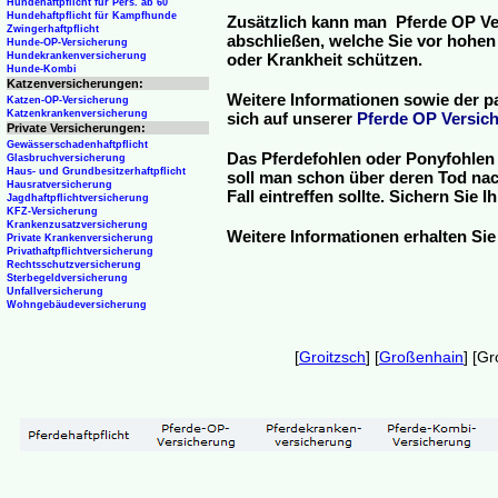
Hundehaftpflicht für Pers. ab 60
Hundehaftpflicht für Kampfhunde
Zusätzlich kann man Pferde OP Ve
Zwingerhaftpflicht
abschließen, welche Sie vor hohen
Hunde-OP-Versicherung
Hundekrankenversicherung
oder Krankheit schützen.
Hunde-Kombi
Katzenversicherungen:
Weitere Informationen sowie der p
Katzen-OP-Versicherung
Katzenkrankenversicherung
sich auf unserer
Pferde OP Versich
Private Versicherungen:
Gewässerschadenhaftpflicht
Das Pferdefohlen oder Ponyfohlen 
Glasbruchversicherung
Haus- und Grundbesitzerhaftpflicht
soll man schon über deren Tod nac
Hausratversicherung
Fall eintreffen sollte. Sichern Sie
Jagdhaftpflichtversicherung
KFZ-Versicherung
Krankenzusatzversicherung
Weitere Informationen erhalten Sie
Private Krankenversicherung
Privathaftpflichtversicherung
Rechtsschutzversicherung
Sterbegeldversicherung
Unfallversicherung
Wohngebäudeversicherung
[
Groitzsch
] [
Großenhain
] [Gr