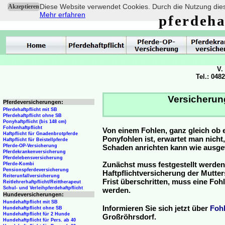
Diese Website verwendet Cookies. Durch die Nutzung dies
Akzeptieren
Mehr erfahren
pferdeha
V.
Tel.: 048
Versicherun
Pferdeversicherungen:
Pferdehaftpflicht mit SB
Pferdehaftpflicht ohne SB
Ponyhaftpflicht (bis 148 cm)
Fohlenhaftpflicht
Von einem Fohlen, ganz gleich ob 
Haftpflicht für Gnadenbrotpferde
Ponyfohlen ist, erwartet man nicht
Haftpflicht für Beistellpferde
Pferde-OP-Versicherung
Schaden anrichten kann wie ausg
Pferdekrankenversicherung
Pferdelebensversicherung
Zunächst muss festgestellt werden
Pferde-Kombi
Pensionspferdeversicherung
Haftpflichtversicherung der Mutterst
Reiterunfallversicherung
Frist überschritten, muss eine Fo
Reitlehrerhaftpflicht/Reittherapeut
Schul- und Verleihpferdehaftpflicht
werden.
Hundeversicherungen:
Hundehaftpflicht mit SB
Informieren Sie sich jetzt über
Foh
Hundehaftpflicht ohne SB
Hundehaftpflicht für 2 Hunde
Großröhrsdorf.
Hundehaftpflicht für Pers. ab 40