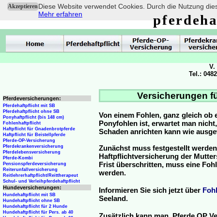
Diese Website verwendet Cookies. Durch die Nutzung dies
Akzeptieren
Mehr erfahren
pferdeha
V.
Tel.: 048
Versicherungen fü
Pferdeversicherungen:
Pferdehaftpflicht mit SB
Pferdehaftpflicht ohne SB
Von einem Fohlen, ganz gleich ob 
Ponyhaftpflicht (bis 148 cm)
Ponyfohlen ist, erwartet man nicht
Fohlenhaftpflicht
Haftpflicht für Gnadenbrotpferde
Schaden anrichten kann wie ausg
Haftpflicht für Beistellpferde
Pferde-OP-Versicherung
Pferdekrankenversicherung
Zunächst muss festgestellt werden
Pferdelebensversicherung
Haftpflichtversicherung der Mutterst
Pferde-Kombi
Frist überschritten, muss eine Fo
Pensionspferdeversicherung
Reiterunfallversicherung
werden.
Reitlehrerhaftpflicht/Reittherapeut
Schul- und Verleihpferdehaftpflicht
Hundeversicherungen:
Informieren Sie sich jetzt über
Foh
Hundehaftpflicht mit SB
Seeland.
Hundehaftpflicht ohne SB
Hundehaftpflicht für 2 Hunde
Hundehaftpflicht für Pers. ab 40
Zusätzlich kann man Pferde OP Ve