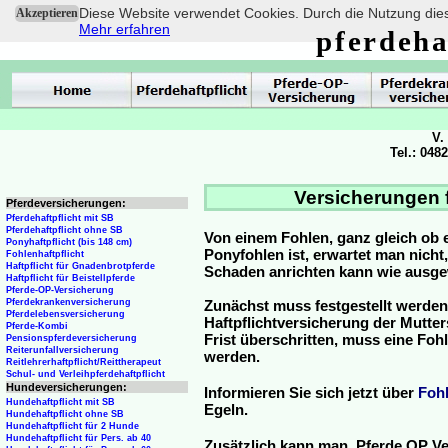
Diese Website verwendet Cookies. Durch die Nutzung dies
Akzeptieren
Mehr erfahren
pferdeha
V.
Tel.: 048
Versicherungen f
Pferdeversicherungen:
Pferdehaftpflicht mit SB
Pferdehaftpflicht ohne SB
Von einem Fohlen, ganz gleich ob 
Ponyhaftpflicht (bis 148 cm)
Ponyfohlen ist, erwartet man nicht
Fohlenhaftpflicht
Haftpflicht für Gnadenbrotpferde
Schaden anrichten kann wie ausg
Haftpflicht für Beistellpferde
Pferde-OP-Versicherung
Pferdekrankenversicherung
Zunächst muss festgestellt werden
Pferdelebensversicherung
Haftpflichtversicherung der Mutterst
Pferde-Kombi
Frist überschritten, muss eine Fo
Pensionspferdeversicherung
Reiterunfallversicherung
werden.
Reitlehrerhaftpflicht/Reittherapeut
Schul- und Verleihpferdehaftpflicht
Hundeversicherungen:
Informieren Sie sich jetzt über
Foh
Hundehaftpflicht mit SB
Egeln.
Hundehaftpflicht ohne SB
Hundehaftpflicht für 2 Hunde
Hundehaftpflicht für Pers. ab 40
Zusätzlich kann man Pferde OP Ve