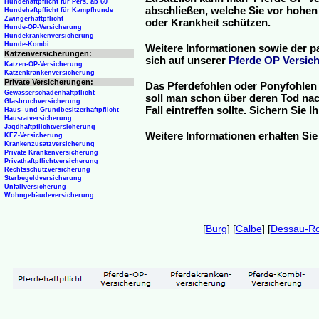
Hundehaftpflicht für Pers. ab 60
abschließen, welche Sie vor hohen
Hundehaftpflicht für Kampfhunde
Zwingerhaftpflicht
oder Krankheit schützen.
Hunde-OP-Versicherung
Hundekrankenversicherung
Hunde-Kombi
Weitere Informationen sowie der p
Katzenversicherungen:
sich auf unserer
Pferde OP Versich
Katzen-OP-Versicherung
Katzenkrankenversicherung
Private Versicherungen:
Das Pferdefohlen oder Ponyfohlen 
Gewässerschadenhaftpflicht
soll man schon über deren Tod nac
Glasbruchversicherung
Fall eintreffen sollte. Sichern Sie
Haus- und Grundbesitzerhaftpflicht
Hausratversicherung
Jagdhaftpflichtversicherung
Weitere Informationen erhalten Sie
KFZ-Versicherung
Krankenzusatzversicherung
Private Krankenversicherung
Privathaftpflichtversicherung
Rechtsschutzversicherung
Sterbegeldversicherung
Unfallversicherung
Wohngebäudeversicherung
[
Burg
] [
Calbe
] [
Dessau-R