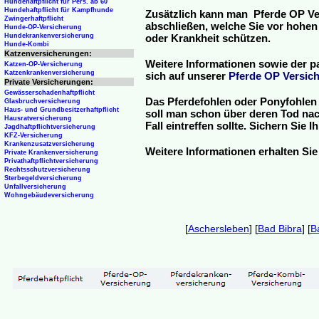
Hundehaftpflicht für Pers. ab 60
Hundehaftpflicht für Kampfhunde
Zusätzlich kann man Pferde OP Ve
Zwingerhaftpflicht
abschließen, welche Sie vor hohen
Hunde-OP-Versicherung
Hundekrankenversicherung
oder Krankheit schützen.
Hunde-Kombi
Katzenversicherungen:
Weitere Informationen sowie der p
Katzen-OP-Versicherung
Katzenkrankenversicherung
sich auf unserer
Pferde OP Versich
Private Versicherungen:
Gewässerschadenhaftpflicht
Das Pferdefohlen oder Ponyfohlen 
Glasbruchversicherung
Haus- und Grundbesitzerhaftpflicht
soll man schon über deren Tod nac
Hausratversicherung
Fall eintreffen sollte. Sichern Sie
Jagdhaftpflichtversicherung
KFZ-Versicherung
Krankenzusatzversicherung
Weitere Informationen erhalten Sie
Private Krankenversicherung
Privathaftpflichtversicherung
Rechtsschutzversicherung
Sterbegeldversicherung
Unfallversicherung
Wohngebäudeversicherung
[
Aschersleben
] [
Bad Bibra
] [
B