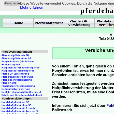
Diese Website verwendet Cookies. Durch die Nutzung dies
Akzeptieren
Mehr erfahren
pferdeha
V.
Tel.: 048
Versicherun
Pferdeversicherungen:
Pferdehaftpflicht mit SB
Pferdehaftpflicht ohne SB
Ponyhaftpflicht (bis 148 cm)
Fohlenhaftpflicht
Von einem Fohlen, ganz gleich ob 
Haftpflicht für Gnadenbrotpferde
Ponyfohlen ist, erwartet man nicht
Haftpflicht für Beistellpferde
Pferde-OP-Versicherung
Schaden anrichten kann wie ausg
Pferdekrankenversicherung
Pferdelebensversicherung
Zunächst muss festgestellt werden
Pferde-Kombi
Pensionspferdeversicherung
Haftpflichtversicherung der Mutterst
Reiterunfallversicherung
Frist überschritten, muss eine Fo
Reitlehrerhaftpflicht/Reittherapeut
Schul- und Verleihpferdehaftpflicht
werden.
Hundeversicherungen:
Hundehaftpflicht mit SB
Informieren Sie sich jetzt über
Foh
Hundehaftpflicht ohne SB
Hundehaftpflicht für 2 Hunde
Ballenstedt.
Hundehaftpflicht für Pers. ab 40