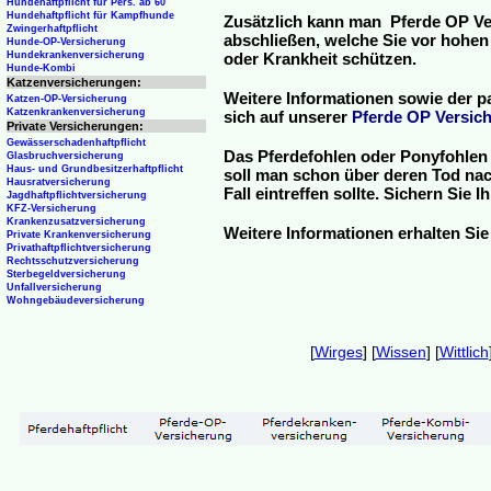
Hundehaftpflicht für Pers. ab 60
Hundehaftpflicht für Kampfhunde
Zusätzlich kann man Pferde OP Ve
Zwingerhaftpflicht
abschließen, welche Sie vor hohen
Hunde-OP-Versicherung
Hundekrankenversicherung
oder Krankheit schützen.
Hunde-Kombi
Katzenversicherungen:
Weitere Informationen sowie der p
Katzen-OP-Versicherung
Katzenkrankenversicherung
sich auf unserer
Pferde OP Versich
Private Versicherungen:
Gewässerschadenhaftpflicht
Das Pferdefohlen oder Ponyfohlen 
Glasbruchversicherung
Haus- und Grundbesitzerhaftpflicht
soll man schon über deren Tod nac
Hausratversicherung
Fall eintreffen sollte. Sichern Sie
Jagdhaftpflichtversicherung
KFZ-Versicherung
Krankenzusatzversicherung
Weitere Informationen erhalten Sie
Private Krankenversicherung
Privathaftpflichtversicherung
Rechtsschutzversicherung
Sterbegeldversicherung
Unfallversicherung
Wohngebäudeversicherung
[
Wirges
] [
Wissen
] [
Wittlich