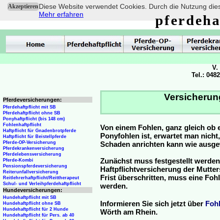
Diese Website verwendet Cookies. Durch die Nutzung dies
Akzeptieren
Mehr erfahren
pferdeha
V.
Tel.: 048
Versicherun
Pferdeversicherungen:
Pferdehaftpflicht mit SB
Pferdehaftpflicht ohne SB
Ponyhaftpflicht (bis 148 cm)
Fohlenhaftpflicht
Von einem Fohlen, ganz gleich ob 
Haftpflicht für Gnadenbrotpferde
Ponyfohlen ist, erwartet man nicht
Haftpflicht für Beistellpferde
Pferde-OP-Versicherung
Schaden anrichten kann wie ausg
Pferdekrankenversicherung
Pferdelebensversicherung
Zunächst muss festgestellt werden
Pferde-Kombi
Pensionspferdeversicherung
Haftpflichtversicherung der Mutterst
Reiterunfallversicherung
Frist überschritten, muss eine Fo
Reitlehrerhaftpflicht/Reittherapeut
Schul- und Verleihpferdehaftpflicht
werden.
Hundeversicherungen:
Hundehaftpflicht mit SB
Informieren Sie sich jetzt über
Foh
Hundehaftpflicht ohne SB
Hundehaftpflicht für 2 Hunde
Wörth am Rhein.
Hundehaftpflicht für Pers. ab 40