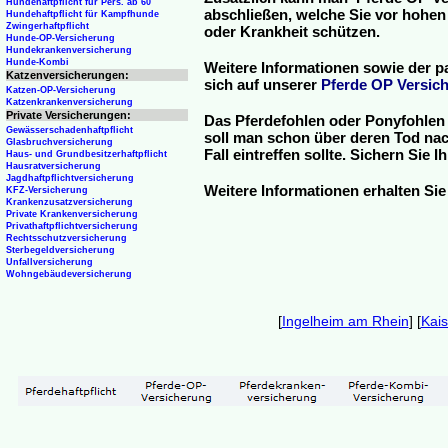
Hundehaftpflicht für Pers. ab 60
abschließen, welche Sie vor hohen
Hundehaftpflicht für Kampfhunde
Zwingerhaftpflicht
oder Krankheit schützen.
Hunde-OP-Versicherung
Hundekrankenversicherung
Hunde-Kombi
Weitere Informationen sowie der p
Katzenversicherungen:
sich auf unserer
Pferde OP Versich
Katzen-OP-Versicherung
Katzenkrankenversicherung
Private Versicherungen:
Das Pferdefohlen oder Ponyfohlen 
Gewässerschadenhaftpflicht
soll man schon über deren Tod nac
Glasbruchversicherung
Fall eintreffen sollte. Sichern Sie
Haus- und Grundbesitzerhaftpflicht
Hausratversicherung
Jagdhaftpflichtversicherung
Weitere Informationen erhalten Sie
KFZ-Versicherung
Krankenzusatzversicherung
Private Krankenversicherung
Privathaftpflichtversicherung
Rechtsschutzversicherung
Sterbegeldversicherung
Unfallversicherung
Wohngebäudeversicherung
[
Ingelheim am Rhein
] [
Kai