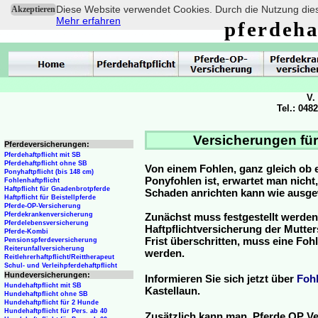
Diese Website verwendet Cookies. Durch die Nutzung dies
Akzeptieren
Mehr erfahren
pferdeha
V.
Tel.: 048
Versicherungen für
Pferdeversicherungen:
Pferdehaftpflicht mit SB
Pferdehaftpflicht ohne SB
Von einem Fohlen, ganz gleich ob 
Ponyhaftpflicht (bis 148 cm)
Ponyfohlen ist, erwartet man nicht
Fohlenhaftpflicht
Haftpflicht für Gnadenbrotpferde
Schaden anrichten kann wie ausg
Haftpflicht für Beistellpferde
Pferde-OP-Versicherung
Pferdekrankenversicherung
Zunächst muss festgestellt werden
Pferdelebensversicherung
Haftpflichtversicherung der Mutterst
Pferde-Kombi
Frist überschritten, muss eine Fo
Pensionspferdeversicherung
Reiterunfallversicherung
werden.
Reitlehrerhaftpflicht/Reittherapeut
Schul- und Verleihpferdehaftpflicht
Hundeversicherungen:
Informieren Sie sich jetzt über
Foh
Hundehaftpflicht mit SB
Kastellaun.
Hundehaftpflicht ohne SB
Hundehaftpflicht für 2 Hunde
Hundehaftpflicht für Pers. ab 40
Zusätzlich kann man Pferde OP Ve