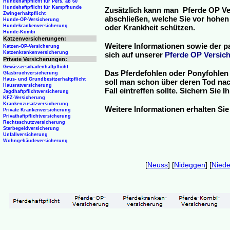
Hundehaftpflicht für Pers. ab 60
Hundehaftpflicht für Kampfhunde
Zusätzlich kann man Pferde OP Ve
Zwingerhaftpflicht
abschließen, welche Sie vor hohen
Hunde-OP-Versicherung
Hundekrankenversicherung
oder Krankheit schützen.
Hunde-Kombi
Katzenversicherungen:
Weitere Informationen sowie der p
Katzen-OP-Versicherung
Katzenkrankenversicherung
sich auf unserer
Pferde OP Versich
Private Versicherungen:
Gewässerschadenhaftpflicht
Das Pferdefohlen oder Ponyfohlen 
Glasbruchversicherung
Haus- und Grundbesitzerhaftpflicht
soll man schon über deren Tod nac
Hausratversicherung
Fall eintreffen sollte. Sichern Sie
Jagdhaftpflichtversicherung
KFZ-Versicherung
Krankenzusatzversicherung
Weitere Informationen erhalten Sie
Private Krankenversicherung
Privathaftpflichtversicherung
Rechtsschutzversicherung
Sterbegeldversicherung
Unfallversicherung
Wohngebäudeversicherung
[
Neuss
] [
Nideggen
] [
Niede