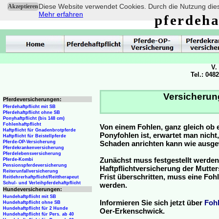
Diese Website verwendet Cookies. Durch die Nutzung dies
Akzeptieren
Mehr erfahren
pferdeha
V.
Tel.: 048
Versicherun
Pferdeversicherungen:
Pferdehaftpflicht mit SB
Pferdehaftpflicht ohne SB
Ponyhaftpflicht (bis 148 cm)
Fohlenhaftpflicht
Von einem Fohlen, ganz gleich ob 
Haftpflicht für Gnadenbrotpferde
Ponyfohlen ist, erwartet man nicht
Haftpflicht für Beistellpferde
Pferde-OP-Versicherung
Schaden anrichten kann wie ausg
Pferdekrankenversicherung
Pferdelebensversicherung
Zunächst muss festgestellt werden
Pferde-Kombi
Pensionspferdeversicherung
Haftpflichtversicherung der Mutterst
Reiterunfallversicherung
Frist überschritten, muss eine Fo
Reitlehrerhaftpflicht/Reittherapeut
Schul- und Verleihpferdehaftpflicht
werden.
Hundeversicherungen:
Hundehaftpflicht mit SB
Informieren Sie sich jetzt über
Foh
Hundehaftpflicht ohne SB
Hundehaftpflicht für 2 Hunde
Oer-Erkenschwick.
Hundehaftpflicht für Pers. ab 40