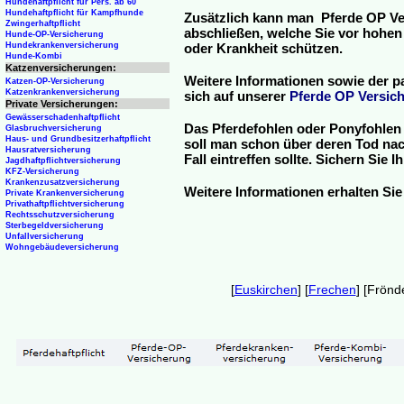
Hundehaftpflicht für Pers. ab 60
Hundehaftpflicht für Kampfhunde
Zusätzlich kann man Pferde OP Ve
Zwingerhaftpflicht
abschließen, welche Sie vor hohen
Hunde-OP-Versicherung
Hundekrankenversicherung
oder Krankheit schützen.
Hunde-Kombi
Katzenversicherungen:
Weitere Informationen sowie der p
Katzen-OP-Versicherung
Katzenkrankenversicherung
sich auf unserer
Pferde OP Versich
Private Versicherungen:
Gewässerschadenhaftpflicht
Das Pferdefohlen oder Ponyfohlen 
Glasbruchversicherung
Haus- und Grundbesitzerhaftpflicht
soll man schon über deren Tod nac
Hausratversicherung
Fall eintreffen sollte. Sichern Sie
Jagdhaftpflichtversicherung
KFZ-Versicherung
Krankenzusatzversicherung
Weitere Informationen erhalten Sie
Private Krankenversicherung
Privathaftpflichtversicherung
Rechtsschutzversicherung
Sterbegeldversicherung
Unfallversicherung
Wohngebäudeversicherung
[
Euskirchen
] [
Frechen
] [Frönd