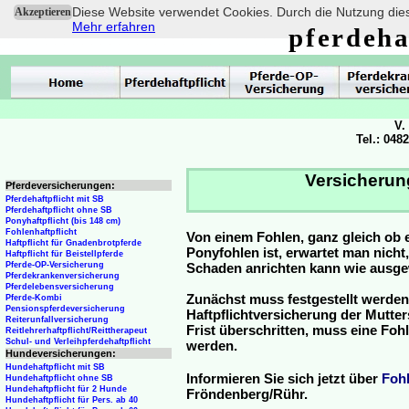
Diese Website verwendet Cookies. Durch die Nutzung dies
Akzeptieren
Mehr erfahren
pferdeha
V.
Tel.: 048
Versicherun
Pferdeversicherungen:
Pferdehaftpflicht mit SB
Pferdehaftpflicht ohne SB
Ponyhaftpflicht (bis 148 cm)
Fohlenhaftpflicht
Von einem Fohlen, ganz gleich ob 
Haftpflicht für Gnadenbrotpferde
Ponyfohlen ist, erwartet man nicht
Haftpflicht für Beistellpferde
Pferde-OP-Versicherung
Schaden anrichten kann wie ausg
Pferdekrankenversicherung
Pferdelebensversicherung
Zunächst muss festgestellt werden
Pferde-Kombi
Pensionspferdeversicherung
Haftpflichtversicherung der Mutterst
Reiterunfallversicherung
Frist überschritten, muss eine Fo
Reitlehrerhaftpflicht/Reittherapeut
Schul- und Verleihpferdehaftpflicht
werden.
Hundeversicherungen:
Hundehaftpflicht mit SB
Informieren Sie sich jetzt über
Foh
Hundehaftpflicht ohne SB
Hundehaftpflicht für 2 Hunde
Fröndenberg/Rühr.
Hundehaftpflicht für Pers. ab 40