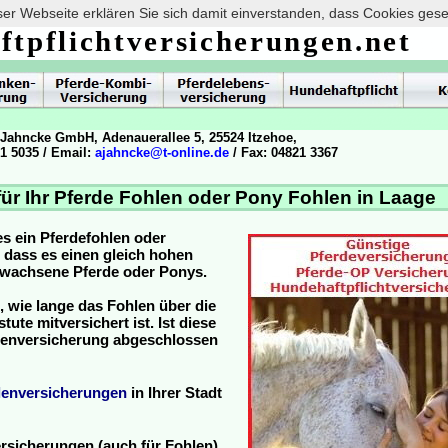
er Webseite erklären Sie sich damit einverstanden, dass Cookies ges
ftpflichtversicherungen.net
 Jahncke GmbH, Adenauerallee 5, 25524 Itzehoe,
21 5035 / Email:
ajahncke@t-online.de
/ Fax: 04821 3367
ür Ihr Pferde Fohlen oder Pony Fohlen in Laage
es ein Pferdefohlen oder
, dass es einen gleich hohen
ewachsene Pferde oder Ponys.
, wie lange das Fohlen über die
ute mitversichert ist. Ist diese
hlenversicherung abgeschlossen
lenversicherungen
in Ihrer Stadt
rsicherungen (auch für Fohlen)