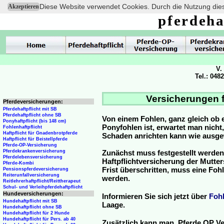
Diese Website verwendet Cookies. Durch die Nutzung dies
Akzeptieren
pferdeha
V.
Tel.: 048
Versicherungen f
Pferdeversicherungen:
Pferdehaftpflicht mit SB
Pferdehaftpflicht ohne SB
Von einem Fohlen, ganz gleich ob 
Ponyhaftpflicht (bis 148 cm)
Ponyfohlen ist, erwartet man nicht
Fohlenhaftpflicht
Haftpflicht für Gnadenbrotpferde
Schaden anrichten kann wie ausg
Haftpflicht für Beistellpferde
Pferde-OP-Versicherung
Pferdekrankenversicherung
Zunächst muss festgestellt werden
Pferdelebensversicherung
Haftpflichtversicherung der Mutterst
Pferde-Kombi
Frist überschritten, muss eine Fo
Pensionspferdeversicherung
Reiterunfallversicherung
werden.
Reitlehrerhaftpflicht/Reittherapeut
Schul- und Verleihpferdehaftpflicht
Hundeversicherungen:
Informieren Sie sich jetzt über
Foh
Hundehaftpflicht mit SB
Laage.
Hundehaftpflicht ohne SB
Hundehaftpflicht für 2 Hunde
Hundehaftpflicht für Pers. ab 40
Zusätzlich kann man Pferde OP Ve