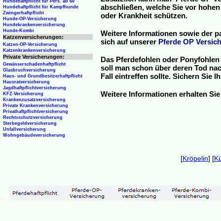
Hundehaftpflicht für Pers. ab 60
abschließen, welche Sie vor hohen
Hundehaftpflicht für Kampfhunde
Zwingerhaftpflicht
oder Krankheit schützen.
Hunde-OP-Versicherung
Hundekrankenversicherung
Hunde-Kombi
Weitere Informationen sowie der p
Katzenversicherungen:
sich auf unserer
Pferde OP Versich
Katzen-OP-Versicherung
Katzenkrankenversicherung
Private Versicherungen:
Das Pferdefohlen oder Ponyfohlen 
Gewässerschadenhaftpflicht
soll man schon über deren Tod nac
Glasbruchversicherung
Fall eintreffen sollte. Sichern Sie
Haus- und Grundbesitzerhaftpflicht
Hausratversicherung
Jagdhaftpflichtversicherung
Weitere Informationen erhalten Sie
KFZ-Versicherung
Krankenzusatzversicherung
Private Krankenversicherung
Privathaftpflichtversicherung
Rechtsschutzversicherung
Sterbegeldversicherung
Unfallversicherung
Wohngebäudeversicherung
[
Kröpelin
] [
K