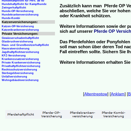
Hundehaftpflicht für Pers. ab 60
Hundehaftpflicht für Kampfhunde
Zusätzlich kann man Pferde OP Ve
Zwingerhaftpflicht
abschließen, welche Sie vor hohen
Hunde-OP-Versicherung
Hundekrankenversicherung
oder Krankheit schützen.
Hunde-Kombi
Katzenversicherungen:
Weitere Informationen sowie der p
Katzen-OP-Versicherung
Katzenkrankenversicherung
sich auf unserer
Pferde OP Versich
Private Versicherungen:
Gewässerschadenhaftpflicht
Das Pferdefohlen oder Ponyfohlen 
Glasbruchversicherung
Haus- und Grundbesitzerhaftpflicht
soll man schon über deren Tod nac
Hausratversicherung
Fall eintreffen sollte. Sichern Sie
Jagdhaftpflichtversicherung
KFZ-Versicherung
Krankenzusatzversicherung
Weitere Informationen erhalten Sie
Private Krankenversicherung
Privathaftpflichtversicherung
Rechtsschutzversicherung
Sterbegeldversicherung
Unfallversicherung
Wohngebäudeversicherung
[
Altentreptow
] [
Anklam
] [
B