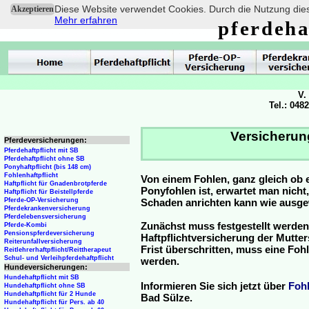
Diese Website verwendet Cookies. Durch die Nutzung dies
Akzeptieren
Mehr erfahren
pferdeha
V.
Tel.: 048
Versicherun
Pferdeversicherungen:
Pferdehaftpflicht mit SB
Pferdehaftpflicht ohne SB
Ponyhaftpflicht (bis 148 cm)
Fohlenhaftpflicht
Von einem Fohlen, ganz gleich ob 
Haftpflicht für Gnadenbrotpferde
Ponyfohlen ist, erwartet man nicht
Haftpflicht für Beistellpferde
Pferde-OP-Versicherung
Schaden anrichten kann wie ausg
Pferdekrankenversicherung
Pferdelebensversicherung
Zunächst muss festgestellt werden
Pferde-Kombi
Pensionspferdeversicherung
Haftpflichtversicherung der Mutterst
Reiterunfallversicherung
Frist überschritten, muss eine Fo
Reitlehrerhaftpflicht/Reittherapeut
Schul- und Verleihpferdehaftpflicht
werden.
Hundeversicherungen:
Hundehaftpflicht mit SB
Informieren Sie sich jetzt über
Foh
Hundehaftpflicht ohne SB
Hundehaftpflicht für 2 Hunde
Bad Sülze.
Hundehaftpflicht für Pers. ab 40