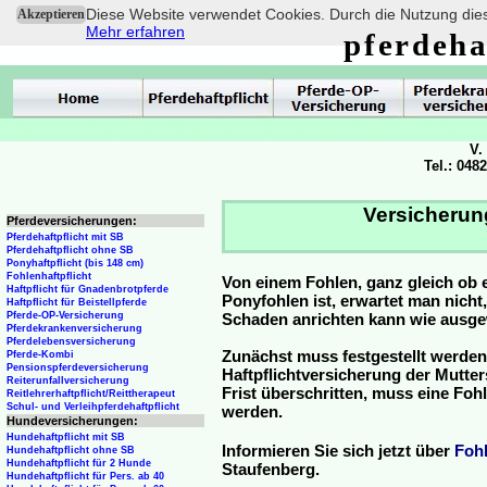
Diese Website verwendet Cookies. Durch die Nutzung dies
Akzeptieren
Mehr erfahren
pferdeha
V.
Tel.: 048
Versicherun
Pferdeversicherungen:
Pferdehaftpflicht mit SB
Pferdehaftpflicht ohne SB
Ponyhaftpflicht (bis 148 cm)
Fohlenhaftpflicht
Von einem Fohlen, ganz gleich ob 
Haftpflicht für Gnadenbrotpferde
Ponyfohlen ist, erwartet man nicht
Haftpflicht für Beistellpferde
Pferde-OP-Versicherung
Schaden anrichten kann wie ausg
Pferdekrankenversicherung
Pferdelebensversicherung
Zunächst muss festgestellt werden
Pferde-Kombi
Pensionspferdeversicherung
Haftpflichtversicherung der Mutterst
Reiterunfallversicherung
Frist überschritten, muss eine Fo
Reitlehrerhaftpflicht/Reittherapeut
Schul- und Verleihpferdehaftpflicht
werden.
Hundeversicherungen:
Hundehaftpflicht mit SB
Informieren Sie sich jetzt über
Foh
Hundehaftpflicht ohne SB
Hundehaftpflicht für 2 Hunde
Staufenberg.
Hundehaftpflicht für Pers. ab 40