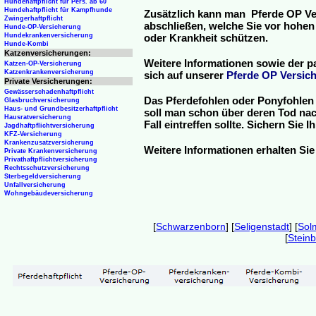
Hundehaftpflicht für Pers. ab 60
Hundehaftpflicht für Kampfhunde
Zusätzlich kann man Pferde OP Ve
Zwingerhaftpflicht
abschließen, welche Sie vor hohen
Hunde-OP-Versicherung
Hundekrankenversicherung
oder Krankheit schützen.
Hunde-Kombi
Katzenversicherungen:
Weitere Informationen sowie der p
Katzen-OP-Versicherung
Katzenkrankenversicherung
sich auf unserer
Pferde OP Versich
Private Versicherungen:
Gewässerschadenhaftpflicht
Das Pferdefohlen oder Ponyfohlen 
Glasbruchversicherung
Haus- und Grundbesitzerhaftpflicht
soll man schon über deren Tod nac
Hausratversicherung
Fall eintreffen sollte. Sichern Sie
Jagdhaftpflichtversicherung
KFZ-Versicherung
Krankenzusatzversicherung
Weitere Informationen erhalten Sie
Private Krankenversicherung
Privathaftpflichtversicherung
Rechtsschutzversicherung
Sterbegeldversicherung
Unfallversicherung
Wohngebäudeversicherung
[
Schwarzenborn
] [
Seligenstadt
] [
Sol
[
Stein