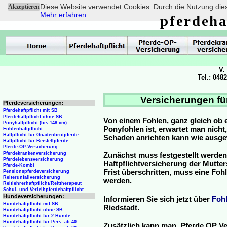
Diese Website verwendet Cookies. Durch die Nutzung dies
Akzeptieren
Mehr erfahren
pferdeha
V.
Tel.: 048
Versicherungen für
Pferdeversicherungen:
Pferdehaftpflicht mit SB
Pferdehaftpflicht ohne SB
Von einem Fohlen, ganz gleich ob 
Ponyhaftpflicht (bis 148 cm)
Ponyfohlen ist, erwartet man nicht
Fohlenhaftpflicht
Haftpflicht für Gnadenbrotpferde
Schaden anrichten kann wie ausg
Haftpflicht für Beistellpferde
Pferde-OP-Versicherung
Pferdekrankenversicherung
Zunächst muss festgestellt werden
Pferdelebensversicherung
Haftpflichtversicherung der Mutterst
Pferde-Kombi
Frist überschritten, muss eine Fo
Pensionspferdeversicherung
Reiterunfallversicherung
werden.
Reitlehrerhaftpflicht/Reittherapeut
Schul- und Verleihpferdehaftpflicht
Hundeversicherungen:
Informieren Sie sich jetzt über
Foh
Hundehaftpflicht mit SB
Riedstadt.
Hundehaftpflicht ohne SB
Hundehaftpflicht für 2 Hunde
Hundehaftpflicht für Pers. ab 40
Zusätzlich kann man Pferde OP Ve