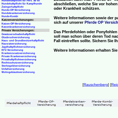
Hundehaftpflicht für Pers. ab 60
abschließen, welche Sie vor hohen
Hundehaftpflicht für Kampfhunde
Zwingerhaftpflicht
oder Krankheit schützen.
Hunde-OP-Versicherung
Hundekrankenversicherung
Hunde-Kombi
Weitere Informationen sowie der p
Katzenversicherungen:
sich auf unserer
Pferde OP Versich
Katzen-OP-Versicherung
Katzenkrankenversicherung
Private Versicherungen:
Das Pferdefohlen oder Ponyfohlen 
Gewässerschadenhaftpflicht
soll man schon über deren Tod nac
Glasbruchversicherung
Fall eintreffen sollte. Sichern Sie
Haus- und Grundbesitzerhaftpflicht
Hausratversicherung
Jagdhaftpflichtversicherung
Weitere Informationen erhalten Sie
KFZ-Versicherung
Krankenzusatzversicherung
Private Krankenversicherung
Privathaftpflichtversicherung
Rechtsschutzversicherung
Sterbegeldversicherung
Unfallversicherung
Wohngebäudeversicherung
[
Rauschenberg
] [
Rei