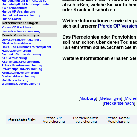
Hundehaftpflicht für Pers. ab 60
abschließen, welche Sie vor hohen
Hundehaftpflicht für Kampfhunde
Zwingerhaftpflicht
oder Krankheit schützen.
Hunde-OP-Versicherung
Hundekrankenversicherung
Hunde-Kombi
Weitere Informationen sowie der p
Katzenversicherungen:
sich auf unserer
Pferde OP Versich
Katzen-OP-Versicherung
Katzenkrankenversicherung
Private Versicherungen:
Das Pferdefohlen oder Ponyfohlen 
Gewässerschadenhaftpflicht
soll man schon über deren Tod nac
Glasbruchversicherung
Fall eintreffen sollte. Sichern Sie
Haus- und Grundbesitzerhaftpflicht
Hausratversicherung
Jagdhaftpflichtversicherung
Weitere Informationen erhalten Sie
KFZ-Versicherung
Krankenzusatzversicherung
Private Krankenversicherung
Privathaftpflichtversicherung
Rechtsschutzversicherung
Sterbegeldversicherung
Unfallversicherung
Wohngebäudeversicherung
[
Marburg
] [
Melsungen
] [
Michel
[
Neckarsteinach
] 