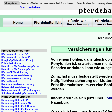
Diese Website verwendet Cookies. Durch die Nutzung dies
Akzeptieren
Mehr erfahren
pferdeha
V.
Tel.: 048
Versicherungen für
Pferdeversicherungen:
Pferdehaftpflicht mit SB
Pferdehaftpflicht ohne SB
Von einem Fohlen, ganz gleich ob 
Ponyhaftpflicht (bis 148 cm)
Ponyfohlen ist, erwartet man nicht
Fohlenhaftpflicht
Haftpflicht für Gnadenbrotpferde
Schaden anrichten kann wie ausg
Haftpflicht für Beistellpferde
Pferde-OP-Versicherung
Pferdekrankenversicherung
Zunächst muss festgestellt werden
Pferdelebensversicherung
Haftpflichtversicherung der Mutterst
Pferde-Kombi
Frist überschritten, muss eine Fo
Pensionspferdeversicherung
Reiterunfallversicherung
werden.
Reitlehrerhaftpflicht/Reittherapeut
Schul- und Verleihpferdehaftpflicht
Hundeversicherungen:
Informieren Sie sich jetzt über
Foh
Hundehaftpflicht mit SB
Naumburg.
Hundehaftpflicht ohne SB
Hundehaftpflicht für 2 Hunde
Hundehaftpflicht für Pers. ab 40
Zusätzlich kann man Pferde OP Ve