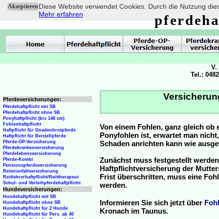
Diese Website verwendet Cookies. Durch die Nutzung dies
Akzeptieren
Mehr erfahren
pferdeha
V.
Tel.: 048
Versicherun
Pferdeversicherungen:
Pferdehaftpflicht mit SB
Pferdehaftpflicht ohne SB
Ponyhaftpflicht (bis 148 cm)
Fohlenhaftpflicht
Von einem Fohlen, ganz gleich ob 
Haftpflicht für Gnadenbrotpferde
Ponyfohlen ist, erwartet man nicht
Haftpflicht für Beistellpferde
Pferde-OP-Versicherung
Schaden anrichten kann wie ausg
Pferdekrankenversicherung
Pferdelebensversicherung
Zunächst muss festgestellt werden
Pferde-Kombi
Pensionspferdeversicherung
Haftpflichtversicherung der Mutterst
Reiterunfallversicherung
Frist überschritten, muss eine Fo
Reitlehrerhaftpflicht/Reittherapeut
Schul- und Verleihpferdehaftpflicht
werden.
Hundeversicherungen:
Hundehaftpflicht mit SB
Informieren Sie sich jetzt über
Foh
Hundehaftpflicht ohne SB
Hundehaftpflicht für 2 Hunde
Kronach im Taunus.
Hundehaftpflicht für Pers. ab 40