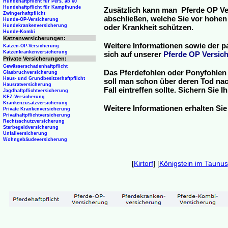
Hundehaftpflicht für Pers. ab 60
Hundehaftpflicht für Kampfhunde
Zusätzlich kann man Pferde OP Ve
Zwingerhaftpflicht
abschließen, welche Sie vor hohen
Hunde-OP-Versicherung
Hundekrankenversicherung
oder Krankheit schützen.
Hunde-Kombi
Katzenversicherungen:
Weitere Informationen sowie der p
Katzen-OP-Versicherung
Katzenkrankenversicherung
sich auf unserer
Pferde OP Versich
Private Versicherungen:
Gewässerschadenhaftpflicht
Das Pferdefohlen oder Ponyfohlen 
Glasbruchversicherung
Haus- und Grundbesitzerhaftpflicht
soll man schon über deren Tod nac
Hausratversicherung
Fall eintreffen sollte. Sichern Sie
Jagdhaftpflichtversicherung
KFZ-Versicherung
Krankenzusatzversicherung
Weitere Informationen erhalten Sie
Private Krankenversicherung
Privathaftpflichtversicherung
Rechtsschutzversicherung
Sterbegeldversicherung
Unfallversicherung
Wohngebäudeversicherung
[
Kirtorf
] [
Königstein im Taunus