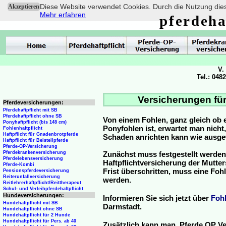
Diese Website verwendet Cookies. Durch die Nutzung dies
Akzeptieren
Mehr erfahren
pferdeha
V.
Tel.: 048
Versicherungen für
Pferdeversicherungen:
Pferdehaftpflicht mit SB
Pferdehaftpflicht ohne SB
Von einem Fohlen, ganz gleich ob 
Ponyhaftpflicht (bis 148 cm)
Ponyfohlen ist, erwartet man nicht
Fohlenhaftpflicht
Haftpflicht für Gnadenbrotpferde
Schaden anrichten kann wie ausg
Haftpflicht für Beistellpferde
Pferde-OP-Versicherung
Pferdekrankenversicherung
Zunächst muss festgestellt werden
Pferdelebensversicherung
Haftpflichtversicherung der Mutterst
Pferde-Kombi
Frist überschritten, muss eine Fo
Pensionspferdeversicherung
Reiterunfallversicherung
werden.
Reitlehrerhaftpflicht/Reittherapeut
Schul- und Verleihpferdehaftpflicht
Hundeversicherungen:
Informieren Sie sich jetzt über
Foh
Hundehaftpflicht mit SB
Darmstadt.
Hundehaftpflicht ohne SB
Hundehaftpflicht für 2 Hunde
Hundehaftpflicht für Pers. ab 40
Zusätzlich kann man Pferde OP Ve