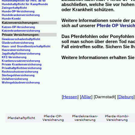
Hundehaftpflicht für Pers. ab 60
abschließen, welche Sie vor hohen
Hundehaftpflicht für Kampfhunde
Zwingerhaftpflicht
oder Krankheit schützen.
Hunde-OP-Versicherung
Hundekrankenversicherung
Hunde-Kombi
Weitere Informationen sowie der p
Katzenversicherungen:
sich auf unserer
Pferde OP Versich
Katzen-OP-Versicherung
Katzenkrankenversicherung
Private Versicherungen:
Das Pferdefohlen oder Ponyfohlen 
Gewässerschadenhaftpflicht
soll man schon über deren Tod nac
Glasbruchversicherung
Fall eintreffen sollte. Sichern Sie
Haus- und Grundbesitzerhaftpflicht
Hausratversicherung
Jagdhaftpflichtversicherung
Weitere Informationen erhalten Sie
KFZ-Versicherung
Krankenzusatzversicherung
Private Krankenversicherung
Privathaftpflichtversicherung
Rechtsschutzversicherung
Sterbegeldversicherung
Unfallversicherung
Wohngebäudeversicherung
[
Hessen
] [
Aßlar
] [Darmstadt] [
Dieburg
]