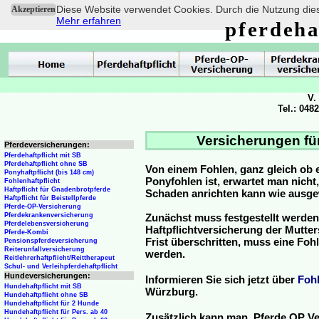
Diese Website verwendet Cookies. Durch die Nutzung dies
Akzeptieren
Mehr erfahren
pferdeha
V.
Tel.: 048
Versicherungen fü
Pferdeversicherungen:
Pferdehaftpflicht mit SB
Pferdehaftpflicht ohne SB
Von einem Fohlen, ganz gleich ob 
Ponyhaftpflicht (bis 148 cm)
Ponyfohlen ist, erwartet man nicht
Fohlenhaftpflicht
Haftpflicht für Gnadenbrotpferde
Schaden anrichten kann wie ausg
Haftpflicht für Beistellpferde
Pferde-OP-Versicherung
Pferdekrankenversicherung
Zunächst muss festgestellt werden
Pferdelebensversicherung
Haftpflichtversicherung der Mutterst
Pferde-Kombi
Frist überschritten, muss eine Fo
Pensionspferdeversicherung
Reiterunfallversicherung
werden.
Reitlehrerhaftpflicht/Reittherapeut
Schul- und Verleihpferdehaftpflicht
Hundeversicherungen:
Informieren Sie sich jetzt über
Foh
Hundehaftpflicht mit SB
Würzburg.
Hundehaftpflicht ohne SB
Hundehaftpflicht für 2 Hunde
Hundehaftpflicht für Pers. ab 40
Zusätzlich kann man Pferde OP Ve