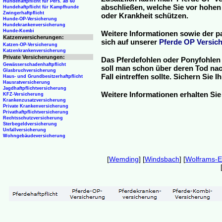
Hundehaftpflicht für Pers. ab 60
abschließen, welche Sie vor hohen
Hundehaftpflicht für Kampfhunde
Zwingerhaftpflicht
oder Krankheit schützen.
Hunde-OP-Versicherung
Hundekrankenversicherung
Hunde-Kombi
Weitere Informationen sowie der p
Katzenversicherungen:
sich auf unserer
Pferde OP Versich
Katzen-OP-Versicherung
Katzenkrankenversicherung
Private Versicherungen:
Das Pferdefohlen oder Ponyfohlen 
Gewässerschadenhaftpflicht
soll man schon über deren Tod nac
Glasbruchversicherung
Fall eintreffen sollte. Sichern Sie
Haus- und Grundbesitzerhaftpflicht
Hausratversicherung
Jagdhaftpflichtversicherung
Weitere Informationen erhalten Sie
KFZ-Versicherung
Krankenzusatzversicherung
Private Krankenversicherung
Privathaftpflichtversicherung
Rechtsschutzversicherung
Sterbegeldversicherung
Unfallversicherung
Wohngebäudeversicherung
[
Wemding
] [
Windsbach
] [
Wolframs-