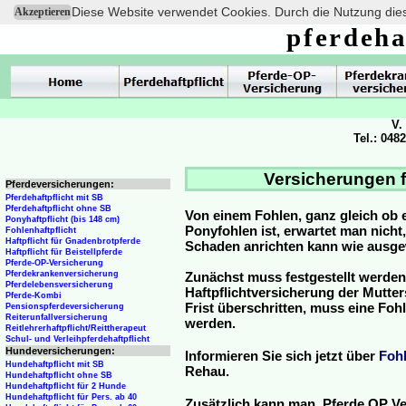
Diese Website verwendet Cookies. Durch die Nutzung dies
Akzeptieren
pferdeha
V.
Tel.: 048
Versicherungen f
Pferdeversicherungen:
Pferdehaftpflicht mit SB
Pferdehaftpflicht ohne SB
Von einem Fohlen, ganz gleich ob 
Ponyhaftpflicht (bis 148 cm)
Ponyfohlen ist, erwartet man nicht
Fohlenhaftpflicht
Haftpflicht für Gnadenbrotpferde
Schaden anrichten kann wie ausg
Haftpflicht für Beistellpferde
Pferde-OP-Versicherung
Pferdekrankenversicherung
Zunächst muss festgestellt werden
Pferdelebensversicherung
Haftpflichtversicherung der Mutterst
Pferde-Kombi
Frist überschritten, muss eine Fo
Pensionspferdeversicherung
Reiterunfallversicherung
werden.
Reitlehrerhaftpflicht/Reittherapeut
Schul- und Verleihpferdehaftpflicht
Hundeversicherungen:
Informieren Sie sich jetzt über
Foh
Hundehaftpflicht mit SB
Rehau.
Hundehaftpflicht ohne SB
Hundehaftpflicht für 2 Hunde
Hundehaftpflicht für Pers. ab 40
Zusätzlich kann man Pferde OP Ve