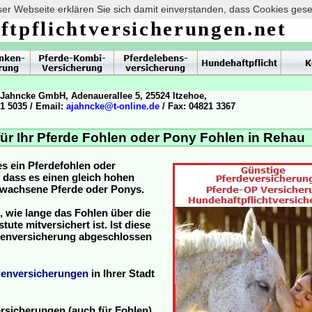
er Webseite erklären Sie sich damit einverstanden, dass Cookies ges
ftpflichtversicherungen.net
 Jahncke GmbH, Adenauerallee 5, 25524 Itzehoe,
21 5035 / Email:
ajahncke@t-online.de
/ Fax: 04821 3367
ür Ihr Pferde Fohlen oder Pony Fohlen in Rehau
es ein Pferdefohlen oder
, dass es einen gleich hohen
ewachsene Pferde oder Ponys.
, wie lange das Fohlen über die
ute mitversichert ist. Ist diese
hlenversicherung abgeschlossen
lenversicherungen
in Ihrer Stadt
rsicherungen (auch für Fohlen)