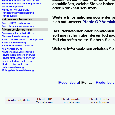
Hundehaftpflicht für Pers. ab 60
abschließen, welche Sie vor hohen
Hundehaftpflicht für Kampfhunde
Zwingerhaftpflicht
oder Krankheit schützen.
Hunde-OP-Versicherung
Hundekrankenversicherung
Hunde-Kombi
Weitere Informationen sowie der p
Katzenversicherungen:
sich auf unserer
Pferde OP Versich
Katzen-OP-Versicherung
Katzenkrankenversicherung
Private Versicherungen:
Das Pferdefohlen oder Ponyfohlen 
Gewässerschadenhaftpflicht
soll man schon über deren Tod nac
Glasbruchversicherung
Fall eintreffen sollte. Sichern Sie
Haus- und Grundbesitzerhaftpflicht
Hausratversicherung
Jagdhaftpflichtversicherung
Weitere Informationen erhalten Sie
KFZ-Versicherung
Krankenzusatzversicherung
Private Krankenversicherung
Privathaftpflichtversicherung
Rechtsschutzversicherung
Sterbegeldversicherung
Unfallversicherung
Wohngebäudeversicherung
[
Regensburg
] [Rehau] [
Riedenburg