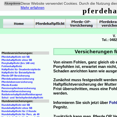
Diese Website verwendet Cookies. Durch die Nutzung dies
Akzeptieren
Mehr erfahren
pferdeha
V.
Tel.: 048
Versicherungen fü
Pferdeversicherungen:
Pferdehaftpflicht mit SB
Pferdehaftpflicht ohne SB
Von einem Fohlen, ganz gleich ob 
Ponyhaftpflicht (bis 148 cm)
Ponyfohlen ist, erwartet man nicht
Fohlenhaftpflicht
Haftpflicht für Gnadenbrotpferde
Schaden anrichten kann wie ausg
Haftpflicht für Beistellpferde
Pferde-OP-Versicherung
Pferdekrankenversicherung
Zunächst muss festgestellt werden
Pferdelebensversicherung
Haftpflichtversicherung der Mutterst
Pferde-Kombi
Frist überschritten, muss eine Fo
Pensionspferdeversicherung
Reiterunfallversicherung
werden.
Reitlehrerhaftpflicht/Reittherapeut
Schul- und Verleihpferdehaftpflicht
Hundeversicherungen:
Informieren Sie sich jetzt über
Foh
Hundehaftpflicht mit SB
Pegnitz.
Hundehaftpflicht ohne SB
Hundehaftpflicht für 2 Hunde
Hundehaftpflicht für Pers. ab 40
Zusätzlich kann man Pferde OP Ve