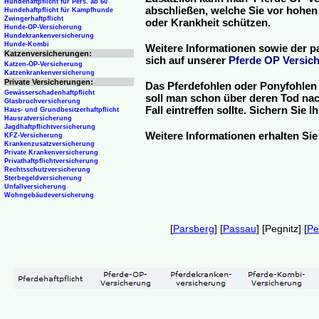
Hundehaftpflicht für Pers. ab 60
abschließen, welche Sie vor hohen
Hundehaftpflicht für Kampfhunde
Zwingerhaftpflicht
oder Krankheit schützen.
Hunde-OP-Versicherung
Hundekrankenversicherung
Hunde-Kombi
Weitere Informationen sowie der p
Katzenversicherungen:
sich auf unserer
Pferde OP Versich
Katzen-OP-Versicherung
Katzenkrankenversicherung
Private Versicherungen:
Das Pferdefohlen oder Ponyfohlen 
Gewässerschadenhaftpflicht
soll man schon über deren Tod nac
Glasbruchversicherung
Fall eintreffen sollte. Sichern Sie
Haus- und Grundbesitzerhaftpflicht
Hausratversicherung
Jagdhaftpflichtversicherung
Weitere Informationen erhalten Sie
KFZ-Versicherung
Krankenzusatzversicherung
Private Krankenversicherung
Privathaftpflichtversicherung
Rechtsschutzversicherung
Sterbegeldversicherung
Unfallversicherung
Wohngebäudeversicherung
[
Parsberg
] [
Passau
] [Pegnitz] [
Pe