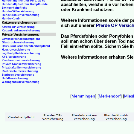
Hundehaftpflicht für Pers. ab 60
abschließen, welche Sie vor hohen
Hundehaftpflicht für Kampfhunde
Zwingerhaftpflicht
oder Krankheit schützen.
Hunde-OP-Versicherung
Hundekrankenversicherung
Hunde-Kombi
Weitere Informationen sowie der p
Katzenversicherungen:
sich auf unserer
Pferde OP Versich
Katzen-OP-Versicherung
Katzenkrankenversicherung
Private Versicherungen:
Das Pferdefohlen oder Ponyfohlen 
Gewässerschadenhaftpflicht
soll man schon über deren Tod nac
Glasbruchversicherung
Fall eintreffen sollte. Sichern Sie
Haus- und Grundbesitzerhaftpflicht
Hausratversicherung
Jagdhaftpflichtversicherung
Weitere Informationen erhalten Sie
KFZ-Versicherung
Krankenzusatzversicherung
Private Krankenversicherung
Privathaftpflichtversicherung
Rechtsschutzversicherung
Sterbegeldversicherung
Unfallversicherung
Wohngebäudeversicherung
[
Memmingen
] [
Merkendorf
] [
Mies