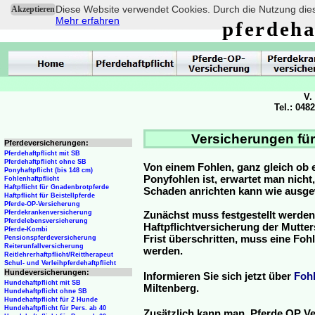
Diese Website verwendet Cookies. Durch die Nutzung dies
Akzeptieren
Mehr erfahren
pferdeha
V.
Tel.: 048
Versicherungen für
Pferdeversicherungen:
Pferdehaftpflicht mit SB
Pferdehaftpflicht ohne SB
Von einem Fohlen, ganz gleich ob 
Ponyhaftpflicht (bis 148 cm)
Ponyfohlen ist, erwartet man nicht
Fohlenhaftpflicht
Haftpflicht für Gnadenbrotpferde
Schaden anrichten kann wie ausg
Haftpflicht für Beistellpferde
Pferde-OP-Versicherung
Pferdekrankenversicherung
Zunächst muss festgestellt werden
Pferdelebensversicherung
Haftpflichtversicherung der Mutterst
Pferde-Kombi
Frist überschritten, muss eine Fo
Pensionspferdeversicherung
Reiterunfallversicherung
werden.
Reitlehrerhaftpflicht/Reittherapeut
Schul- und Verleihpferdehaftpflicht
Hundeversicherungen:
Informieren Sie sich jetzt über
Foh
Hundehaftpflicht mit SB
Miltenberg.
Hundehaftpflicht ohne SB
Hundehaftpflicht für 2 Hunde
Hundehaftpflicht für Pers. ab 40
Zusätzlich kann man Pferde OP Ve