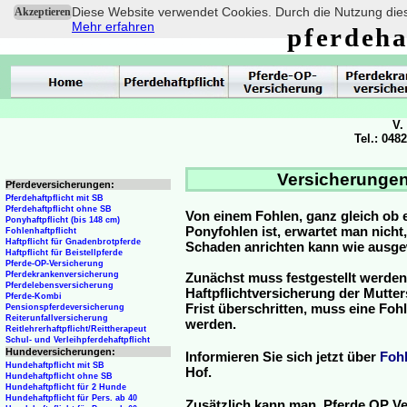
Diese Website verwendet Cookies. Durch die Nutzung dies
Akzeptieren
Mehr erfahren
pferdeha
V.
Tel.: 048
Versicherungen 
Pferdeversicherungen:
Pferdehaftpflicht mit SB
Pferdehaftpflicht ohne SB
Von einem Fohlen, ganz gleich ob 
Ponyhaftpflicht (bis 148 cm)
Ponyfohlen ist, erwartet man nicht
Fohlenhaftpflicht
Haftpflicht für Gnadenbrotpferde
Schaden anrichten kann wie ausg
Haftpflicht für Beistellpferde
Pferde-OP-Versicherung
Pferdekrankenversicherung
Zunächst muss festgestellt werden
Pferdelebensversicherung
Haftpflichtversicherung der Mutterst
Pferde-Kombi
Frist überschritten, muss eine Fo
Pensionspferdeversicherung
Reiterunfallversicherung
werden.
Reitlehrerhaftpflicht/Reittherapeut
Schul- und Verleihpferdehaftpflicht
Hundeversicherungen:
Informieren Sie sich jetzt über
Foh
Hundehaftpflicht mit SB
Hof.
Hundehaftpflicht ohne SB
Hundehaftpflicht für 2 Hunde
Hundehaftpflicht für Pers. ab 40
Zusätzlich kann man Pferde OP Ve