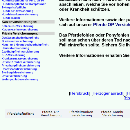
Hundehaftpflicht für Pers. ab 60
abschließen, welche Sie vor hohen
Hundehaftpflicht für Kampfhunde
Zwingerhaftpflicht
oder Krankheit schützen.
Hunde-OP-Versicherung
Hundekrankenversicherung
Hunde-Kombi
Weitere Informationen sowie der p
Katzenversicherungen:
sich auf unserer
Pferde OP Versich
Katzen-OP-Versicherung
Katzenkrankenversicherung
Private Versicherungen:
Das Pferdefohlen oder Ponyfohlen 
Gewässerschadenhaftpflicht
soll man schon über deren Tod nac
Glasbruchversicherung
Fall eintreffen sollte. Sichern Sie
Haus- und Grundbesitzerhaftpflicht
Hausratversicherung
Jagdhaftpflichtversicherung
Weitere Informationen erhalten Sie
KFZ-Versicherung
Krankenzusatzversicherung
Private Krankenversicherung
Privathaftpflichtversicherung
Rechtsschutzversicherung
Sterbegeldversicherung
Unfallversicherung
Wohngebäudeversicherung
[
Hersbruck
] [
Herzogenaurach
] [
H
[
Ho