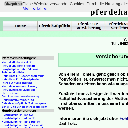
Diese Website verwendet Cookies. Durch die Nutzung dies
Akzeptieren
Mehr erfahren
pferdeha
V.
Tel.: 048
Versicherun
Pferdeversicherungen:
Pferdehaftpflicht mit SB
Pferdehaftpflicht ohne SB
Ponyhaftpflicht (bis 148 cm)
Fohlenhaftpflicht
Von einem Fohlen, ganz gleich ob 
Haftpflicht für Gnadenbrotpferde
Ponyfohlen ist, erwartet man nicht
Haftpflicht für Beistellpferde
Pferde-OP-Versicherung
Schaden anrichten kann wie ausg
Pferdekrankenversicherung
Pferdelebensversicherung
Zunächst muss festgestellt werden
Pferde-Kombi
Pensionspferdeversicherung
Haftpflichtversicherung der Mutterst
Reiterunfallversicherung
Frist überschritten, muss eine Fo
Reitlehrerhaftpflicht/Reittherapeut
Schul- und Verleihpferdehaftpflicht
werden.
Hundeversicherungen:
Hundehaftpflicht mit SB
Informieren Sie sich jetzt über
Foh
Hundehaftpflicht ohne SB
Hundehaftpflicht für 2 Hunde
Bad Tölz.
Hundehaftpflicht für Pers. ab 40