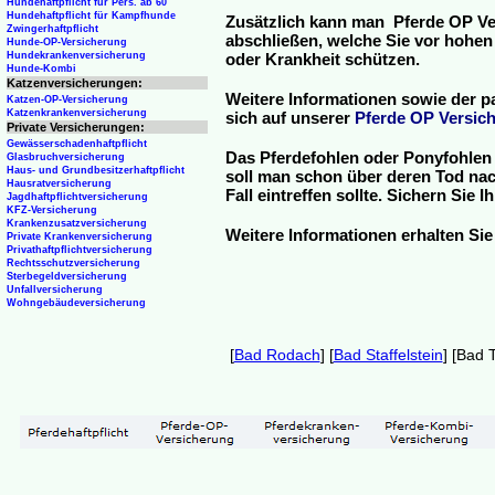
Hundehaftpflicht für Pers. ab 60
Hundehaftpflicht für Kampfhunde
Zusätzlich kann man Pferde OP Ve
Zwingerhaftpflicht
abschließen, welche Sie vor hohen
Hunde-OP-Versicherung
Hundekrankenversicherung
oder Krankheit schützen.
Hunde-Kombi
Katzenversicherungen:
Weitere Informationen sowie der p
Katzen-OP-Versicherung
Katzenkrankenversicherung
sich auf unserer
Pferde OP Versich
Private Versicherungen:
Gewässerschadenhaftpflicht
Das Pferdefohlen oder Ponyfohlen 
Glasbruchversicherung
Haus- und Grundbesitzerhaftpflicht
soll man schon über deren Tod nac
Hausratversicherung
Fall eintreffen sollte. Sichern Sie
Jagdhaftpflichtversicherung
KFZ-Versicherung
Krankenzusatzversicherung
Weitere Informationen erhalten Sie
Private Krankenversicherung
Privathaftpflichtversicherung
Rechtsschutzversicherung
Sterbegeldversicherung
Unfallversicherung
Wohngebäudeversicherung
[
Bad Rodach
] [
Bad Staffelstein
] [Bad T