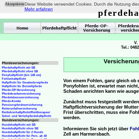
Diese Website verwendet Cookies. Durch die Nutzung dies
Akzeptieren
Mehr erfahren
pferdeha
V.
Tel.: 048
Versicherun
Pferdeversicherungen:
Pferdehaftpflicht mit SB
Pferdehaftpflicht ohne SB
Ponyhaftpflicht (bis 148 cm)
Fohlenhaftpflicht
Von einem Fohlen, ganz gleich ob 
Haftpflicht für Gnadenbrotpferde
Ponyfohlen ist, erwartet man nicht
Haftpflicht für Beistellpferde
Pferde-OP-Versicherung
Schaden anrichten kann wie ausg
Pferdekrankenversicherung
Pferdelebensversicherung
Zunächst muss festgestellt werden
Pferde-Kombi
Pensionspferdeversicherung
Haftpflichtversicherung der Mutterst
Reiterunfallversicherung
Frist überschritten, muss eine Fo
Reitlehrerhaftpflicht/Reittherapeut
Schul- und Verleihpferdehaftpflicht
werden.
Hundeversicherungen:
Hundehaftpflicht mit SB
Informieren Sie sich jetzt über
Foh
Hundehaftpflicht ohne SB
Hundehaftpflicht für 2 Hunde
Zell am Harmersbach.
Hundehaftpflicht für Pers. ab 40