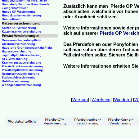
Hundehaftpflicht für Pers. ab 60
Hundehaftpflicht für Kampfhunde
Zusätzlich kann man Pferde OP Ve
Zwingerhaftpflicht
abschließen, welche Sie vor hohen
Hunde-OP-Versicherung
Hundekrankenversicherung
oder Krankheit schützen.
Hunde-Kombi
Katzenversicherungen:
Weitere Informationen sowie der p
Katzen-OP-Versicherung
Katzenkrankenversicherung
sich auf unserer
Pferde OP Versich
Private Versicherungen:
Gewässerschadenhaftpflicht
Das Pferdefohlen oder Ponyfohlen 
Glasbruchversicherung
Haus- und Grundbesitzerhaftpflicht
soll man schon über deren Tod nac
Hausratversicherung
Fall eintreffen sollte. Sichern Sie
Jagdhaftpflichtversicherung
KFZ-Versicherung
Krankenzusatzversicherung
Weitere Informationen erhalten Sie
Private Krankenversicherung
Privathaftpflichtversicherung
Rechtsschutzversicherung
Sterbegeldversicherung
Unfallversicherung
Wohngebäudeversicherung
[
Wernau
] [
Wertheim
] [
Widdern
] [
Wi