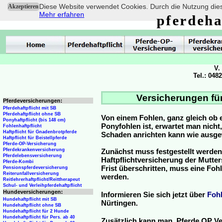
Diese Website verwendet Cookies. Durch die Nutzung dies
Akzeptieren
Mehr erfahren
pferdeha
V.
Tel.: 048
Versicherungen für
Pferdeversicherungen:
Pferdehaftpflicht mit SB
Pferdehaftpflicht ohne SB
Von einem Fohlen, ganz gleich ob 
Ponyhaftpflicht (bis 148 cm)
Ponyfohlen ist, erwartet man nicht
Fohlenhaftpflicht
Haftpflicht für Gnadenbrotpferde
Schaden anrichten kann wie ausg
Haftpflicht für Beistellpferde
Pferde-OP-Versicherung
Pferdekrankenversicherung
Zunächst muss festgestellt werden
Pferdelebensversicherung
Haftpflichtversicherung der Mutterst
Pferde-Kombi
Frist überschritten, muss eine Fo
Pensionspferdeversicherung
Reiterunfallversicherung
werden.
Reitlehrerhaftpflicht/Reittherapeut
Schul- und Verleihpferdehaftpflicht
Hundeversicherungen:
Informieren Sie sich jetzt über
Foh
Hundehaftpflicht mit SB
Nürtingen.
Hundehaftpflicht ohne SB
Hundehaftpflicht für 2 Hunde
Hundehaftpflicht für Pers. ab 40
Zusätzlich kann man Pferde OP Ve