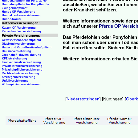
Hundehaftpflicht für Pers. ab 60
abschließen, welche Sie vor hohen
Hundehaftpflicht für Kampfhunde
Zwingerhaftpflicht
oder Krankheit schützen.
Hunde-OP-Versicherung
Hundekrankenversicherung
Hunde-Kombi
Weitere Informationen sowie der p
Katzenversicherungen:
sich auf unserer
Pferde OP Versich
Katzen-OP-Versicherung
Katzenkrankenversicherung
Private Versicherungen:
Das Pferdefohlen oder Ponyfohlen 
Gewässerschadenhaftpflicht
soll man schon über deren Tod nac
Glasbruchversicherung
Fall eintreffen sollte. Sichern Sie
Haus- und Grundbesitzerhaftpflicht
Hausratversicherung
Jagdhaftpflichtversicherung
Weitere Informationen erhalten Sie
KFZ-Versicherung
Krankenzusatzversicherung
Private Krankenversicherung
Privathaftpflichtversicherung
Rechtsschutzversicherung
Sterbegeldversicherung
Unfallversicherung
Wohngebäudeversicherung
[
Niederstotzingen
] [Nürtingen] [
Oberk