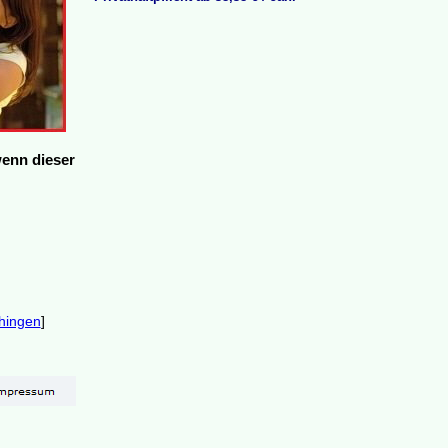
wenn dieser
hingen
]