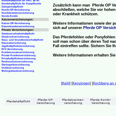
Hundehaftpflicht für Pers. ab 60
Hundehaftpflicht für Kampfhunde
Zusätzlich kann man Pferde OP Ve
Zwingerhaftpflicht
abschließen, welche Sie vor hohen
Hunde-OP-Versicherung
Hundekrankenversicherung
oder Krankheit schützen.
Hunde-Kombi
Katzenversicherungen:
Weitere Informationen sowie der p
Katzen-OP-Versicherung
Katzenkrankenversicherung
sich auf unserer
Pferde OP Versich
Private Versicherungen:
Gewässerschadenhaftpflicht
Das Pferdefohlen oder Ponyfohlen 
Glasbruchversicherung
Haus- und Grundbesitzerhaftpflicht
soll man schon über deren Tod nac
Hausratversicherung
Fall eintreffen sollte. Sichern Sie
Jagdhaftpflichtversicherung
KFZ-Versicherung
Krankenzusatzversicherung
Weitere Informationen erhalten Sie
Private Krankenversicherung
Privathaftpflichtversicherung
Rechtsschutzversicherung
Sterbegeldversicherung
Unfallversicherung
Wohngebäudeversicherung
[
Kehl
] [
Kenzingen
] [
Kirchberg an 