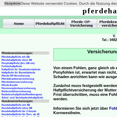
Diese Website verwendet Cookies. Durch die Nutzung dies
Akzeptieren
pferdeha
V.
Tel.: 048
Versicherun
Pferdeversicherungen:
Pferdehaftpflicht mit SB
Pferdehaftpflicht ohne SB
Ponyhaftpflicht (bis 148 cm)
Fohlenhaftpflicht
Von einem Fohlen, ganz gleich ob 
Haftpflicht für Gnadenbrotpferde
Ponyfohlen ist, erwartet man nicht
Haftpflicht für Beistellpferde
Pferde-OP-Versicherung
Schaden anrichten kann wie ausg
Pferdekrankenversicherung
Pferdelebensversicherung
Zunächst muss festgestellt werden
Pferde-Kombi
Pensionspferdeversicherung
Haftpflichtversicherung der Mutterst
Reiterunfallversicherung
Frist überschritten, muss eine Fo
Reitlehrerhaftpflicht/Reittherapeut
Schul- und Verleihpferdehaftpflicht
werden.
Hundeversicherungen:
Hundehaftpflicht mit SB
Informieren Sie sich jetzt über
Foh
Hundehaftpflicht ohne SB
Hundehaftpflicht für 2 Hunde
Kornwestheim.
Hundehaftpflicht für Pers. ab 40