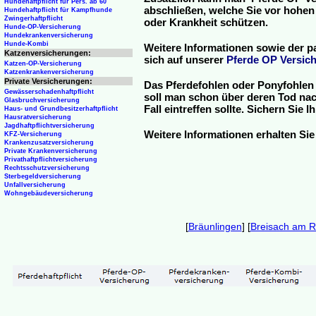
Hundehaftpflicht für Pers. ab 60
abschließen, welche Sie vor hohen
Hundehaftpflicht für Kampfhunde
Zwingerhaftpflicht
oder Krankheit schützen.
Hunde-OP-Versicherung
Hundekrankenversicherung
Hunde-Kombi
Weitere Informationen sowie der p
Katzenversicherungen:
sich auf unserer
Pferde OP Versich
Katzen-OP-Versicherung
Katzenkrankenversicherung
Private Versicherungen:
Das Pferdefohlen oder Ponyfohlen 
Gewässerschadenhaftpflicht
soll man schon über deren Tod nac
Glasbruchversicherung
Fall eintreffen sollte. Sichern Sie
Haus- und Grundbesitzerhaftpflicht
Hausratversicherung
Jagdhaftpflichtversicherung
Weitere Informationen erhalten Sie
KFZ-Versicherung
Krankenzusatzversicherung
Private Krankenversicherung
Privathaftpflichtversicherung
Rechtsschutzversicherung
Sterbegeldversicherung
Unfallversicherung
Wohngebäudeversicherung
[
Bräunlingen
] [
Breisach am R