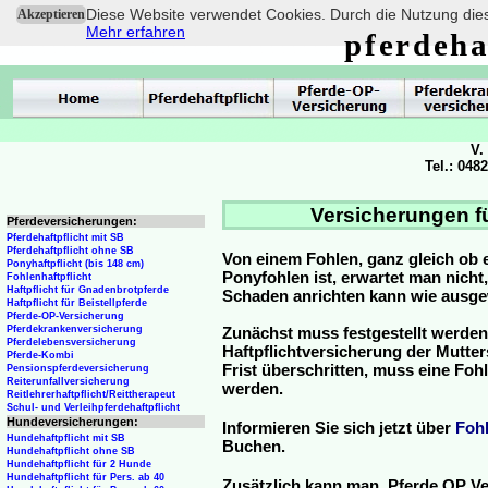
Diese Website verwendet Cookies. Durch die Nutzung dies
Akzeptieren
Mehr erfahren
pferdeha
V.
Tel.: 048
Versicherungen f
Pferdeversicherungen:
Pferdehaftpflicht mit SB
Pferdehaftpflicht ohne SB
Von einem Fohlen, ganz gleich ob 
Ponyhaftpflicht (bis 148 cm)
Ponyfohlen ist, erwartet man nicht
Fohlenhaftpflicht
Haftpflicht für Gnadenbrotpferde
Schaden anrichten kann wie ausg
Haftpflicht für Beistellpferde
Pferde-OP-Versicherung
Pferdekrankenversicherung
Zunächst muss festgestellt werden
Pferdelebensversicherung
Haftpflichtversicherung der Mutterst
Pferde-Kombi
Frist überschritten, muss eine Fo
Pensionspferdeversicherung
Reiterunfallversicherung
werden.
Reitlehrerhaftpflicht/Reittherapeut
Schul- und Verleihpferdehaftpflicht
Hundeversicherungen:
Informieren Sie sich jetzt über
Foh
Hundehaftpflicht mit SB
Buchen.
Hundehaftpflicht ohne SB
Hundehaftpflicht für 2 Hunde
Hundehaftpflicht für Pers. ab 40
Zusätzlich kann man Pferde OP Ve